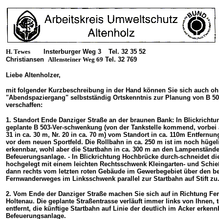
H. Tewes
Insterburger Weg 3
Tel. 32 35 52
Christiansen
Allensteiner Weg 69
Tel. 32 769
Liebe Altenholzer,
mit folgender Kurzbeschreibung in der Hand können Sie sich auch oh
"Abendspaziergang" selbstständig Ortskenntnis zur Planung von B 503
verschaffen:
1. Standort Ende Danziger Straße an der braunen Bank: In Blickrichtu
geplante B 503-Ver-schwenkung (von der Tankstelle kommend, vorbei a
31 in ca. 30 m, Nr. 20 in ca. 70 m) vom Standort in ca. 110m Entfernu
vor dem neuen Sportfeld. Die Rollbahn in ca. 250 m ist im noch hügel
erkennbar, wohl aber die Startbahn in ca.
300 m an den Lampenstände
Befeuerungsanlage. - In Blickrichtung Hochbrücke durch-schneidet di
hochgelegt mit einem leichten Rechtsschwenk Kleingarten- und Schie
dann rechts vom letzten roten Gebäude im Gewerbegebiet über den b
Fernwanderweges im Linksschwenk parallel zur Startbahn auf Stift zu
2. Vom Ende der Danziger Straße machen Sie sich auf in Richtung F
Holtenau. Die geplante Straßentrasse verläuft immer links von Ihnen, 
entfernt, die künftige Startbahn auf Linie der deutlich im Acker erken
Befeuerungsanlage.