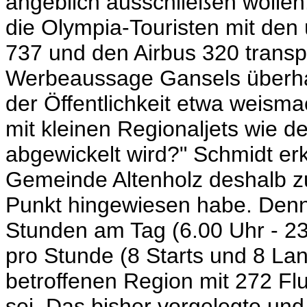
angeblich ausschließen wollen
die Olympia-Touristen mit den 
737 und den Airbus 320 transpo
Werbeaussage Gansels überhau
der Öffentlichkeit etwa weism
mit kleinen Regionaljets wie d
abgewickelt wird?" Schmidt erkl
Gemeinde Altenholz deshalb z
Punkt hingewiesen habe. Denn 
Stunden am Tag (6.00 Uhr - 2
pro Stunde (8 Starts und 8 La
betroffenen Region mit 272 F
sei. Das bisher vorgelegte un