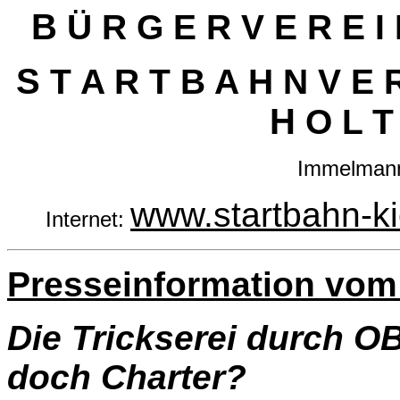
B
Ü R G E R V E R E I 
S
T A R T B A H N V E 
H
O L T 
Immelmanns
www.startbahn-ki
Internet:
Presse
information vom
Die Trickserei durch OB
doch Charter?